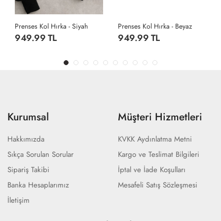
Prenses Kol Hırka - Siyah
Prenses Kol Hırka - Beyaz
949.99 TL
949.99 TL
Kurumsal
Müşteri Hizmetleri
Hakkımızda
KVKK Aydınlatma Metni
Sıkça Sorulan Sorular
Kargo ve Teslimat Bilgileri
Sipariş Takibi
İptal ve İade Koşulları
Banka Hesaplarımız
Mesafeli Satış Sözleşmesi
İletişim