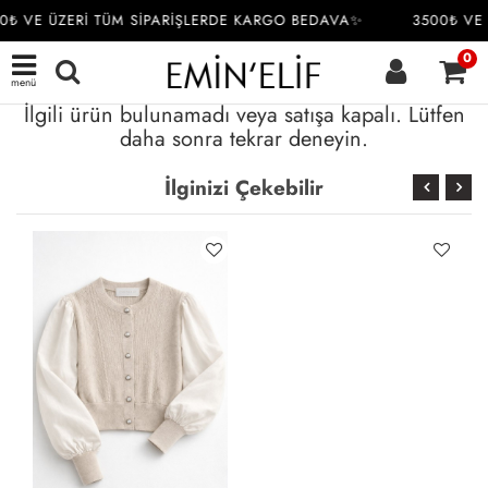
0₺ VE ÜZERİ TÜM SİPARİŞLERDE KARGO BEDAVA✨
3500₺ VE 
0
menü
İlgili ürün bulunamadı veya satışa kapalı. Lütfen
daha sonra tekrar deneyin.
İlginizi Çekebilir