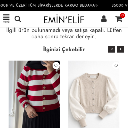
00₺ VE ÜZERİ TÜM SİPARİŞLERDE KARGO BEDAVA✨
3500₺ V
0
menü
İlgili ürün bulunamadı veya satışa kapalı. Lütfen
daha sonra tekrar deneyin.
İlginizi Çekebilir