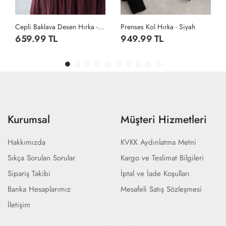
Cepli Baklava Desen Hırka - Bej
Prenses Kol Hırka - Siyah
Prenses Kol Hırka - Beyaz
949.99 TL
949.99 TL
Kurumsal
Müşteri Hizmetleri
Hakkımızda
KVKK Aydınlatma Metni
Sıkça Sorulan Sorular
Kargo ve Teslimat Bilgileri
Sipariş Takibi
İptal ve İade Koşulları
Banka Hesaplarımız
Mesafeli Satış Sözleşmesi
İletişim