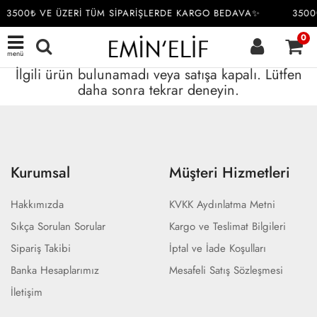
3500₺ VE ÜZERİ TÜM SİPARİŞLERDE KARGO BEDAVA✨
3500
0
menü
İlgili ürün bulunamadı veya satışa kapalı. Lütfen
daha sonra tekrar deneyin.
Kurumsal
Müşteri Hizmetleri
Hakkımızda
KVKK Aydınlatma Metni
Sıkça Sorulan Sorular
Kargo ve Teslimat Bilgileri
Sipariş Takibi
İptal ve İade Koşulları
Banka Hesaplarımız
Mesafeli Satış Sözleşmesi
İletişim