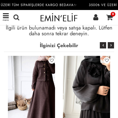
ÜZERİ TÜM SİPARİŞLERDE KARGO BEDAVA✨
3500₺ VE ÜZERİ
0
menü
İlgili ürün bulunamadı veya satışa kapalı. Lütfen
daha sonra tekrar deneyin.
İlginizi Çekebilir