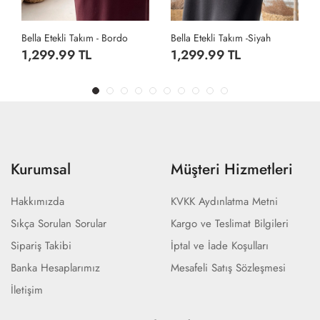
Bella Etekli Takım - Bordo
Bella Etekli Takım -Siyah
1,299.99 TL
1,299.99 TL
Kurumsal
Müşteri Hizmetleri
Hakkımızda
KVKK Aydınlatma Metni
Sıkça Sorulan Sorular
Kargo ve Teslimat Bilgileri
Sipariş Takibi
İptal ve İade Koşulları
Banka Hesaplarımız
Mesafeli Satış Sözleşmesi
İletişim