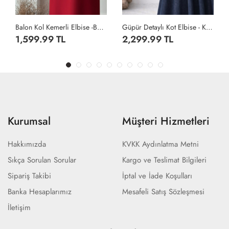
Güpür Detaylı Kot Elbise - Koyu Lacivert
Alin Elbise - Siyah
2,299.99 TL
959.99 TL
Kurumsal
Müşteri Hizmetleri
Hakkımızda
KVKK Aydınlatma Metni
Sıkça Sorulan Sorular
Kargo ve Teslimat Bilgileri
Sipariş Takibi
İptal ve İade Koşulları
Banka Hesaplarımız
Mesafeli Satış Sözleşmesi
İletişim