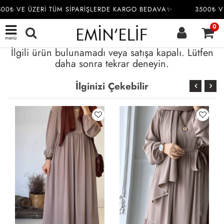
00₺ VE ÜZERİ TÜM SİPARİŞLERDE KARGO BEDAVA✨
3500₺ VE
0
menü
İlgili ürün bulunamadı veya satışa kapalı. Lütfen
daha sonra tekrar deneyin.
İlginizi Çekebilir