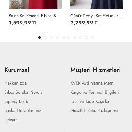
se -Bordo
Güpür Detaylı Kot Elbise - Koyu Lacivert
Balon Kol Kemerli Elbise -Taş
2,299.99 TL
1,599.99 TL
Kurumsal
Müşteri Hizmetleri
Hakkımızda
KVKK Aydınlatma Metni
Sıkça Sorulan Sorular
Kargo ve Teslimat Bilgileri
Sipariş Takibi
İptal ve İade Koşulları
Banka Hesaplarımız
Mesafeli Satış Sözleşmesi
İletişim