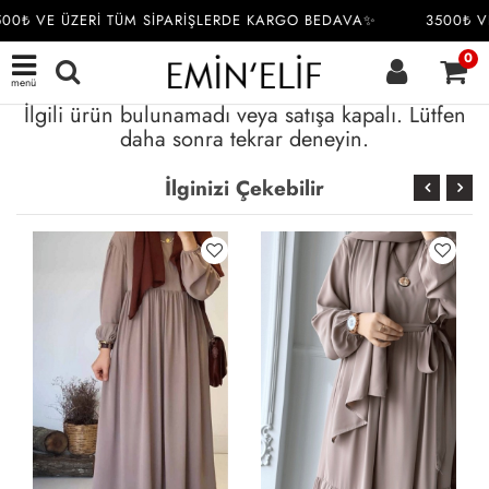
00₺ VE ÜZERİ TÜM SİPARİŞLERDE KARGO BEDAVA✨
3500₺ VE
0
menü
İlgili ürün bulunamadı veya satışa kapalı. Lütfen
daha sonra tekrar deneyin.
İlginizi Çekebilir