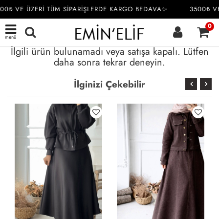
00₺ VE ÜZERİ TÜM SİPARİŞLERDE KARGO BEDAVA✨
3500₺ VE
0
menü
İlgili ürün bulunamadı veya satışa kapalı. Lütfen
daha sonra tekrar deneyin.
İlginizi Çekebilir