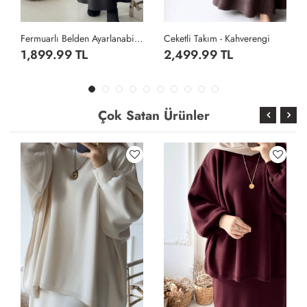
den Ayarlanabilen Etekli Takım- Siyah
Ceketli Takım - Kahverengi
Broşlu Janjan Etekli Takım - Siyah
2,499.99 TL
2,799.99 TL
Çok Satan Ürünler