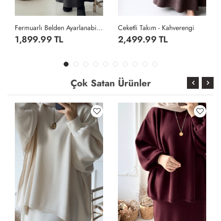
den Ayarlanabilen Etekli Takım- Siyah
Ceketli Takım - Kahverengi
Broşlu Janjan Etekli Takım - Siyah
2,499.99 TL
2,799.99 TL
Çok Satan Ürünler