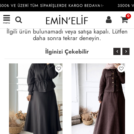
00₺ VE ÜZERİ TÜM SİPARİŞLERDE KARGO BEDAVA✨
3500₺ V
0
menü
İlgili ürün bulunamadı veya satışa kapalı. Lütfen
daha sonra tekrar deneyin.
İlginizi Çekebilir