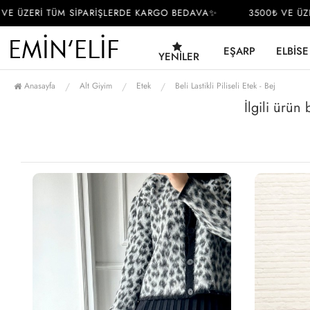
 ÜZERİ TÜM SİPARİŞLERDE KARGO BEDAVA✨
3500₺ VE ÜZER
EŞARP
ELBISE
YENILER
Anasayfa
Alt Giyim
Etek
Beli Lastikli Piliseli Etek - Bej
İlgili ürün