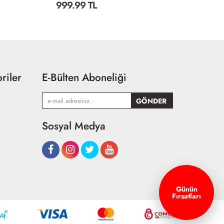
999.99 TL
8
riler
E-Bülten Aboneliği
Sosyal Medya
Günün
Fırsatları