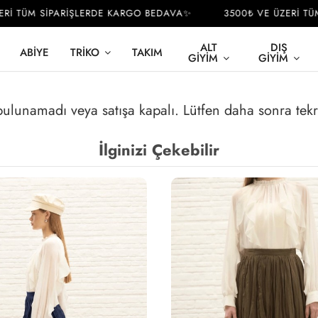
İ TÜM SİPARİŞLERDE KARGO BEDAVA✨
3500₺ VE ÜZERİ TÜM 
ALT
DIŞ
ABIYE
TRIKO
TAKIM
GIYIM
GIYIM
 bulunamadı veya satışa kapalı. Lütfen daha sonra tek
İlginizi Çekebilir