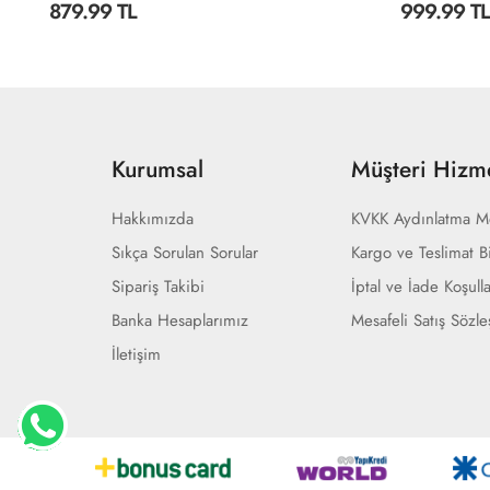
879.99 TL
999.99 TL
Kurumsal
Müşteri Hizme
Hakkımızda
KVKK Aydınlatma M
Sıkça Sorulan Sorular
Kargo ve Teslimat Bi
Sipariş Takibi
İptal ve İade Koşulla
Banka Hesaplarımız
Mesafeli Satış Sözl
İletişim