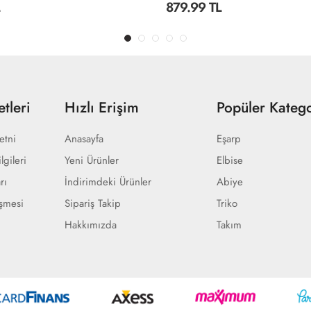
879.99 TL
tleri
Hızlı Erişim
Popüler Katego
etni
Anasayfa
Eşarp
lgileri
Yeni Ürünler
Elbise
rı
İndirimdeki Ürünler
Abiye
eşmesi
Sipariş Takip
Triko
Hakkımızda
Takım