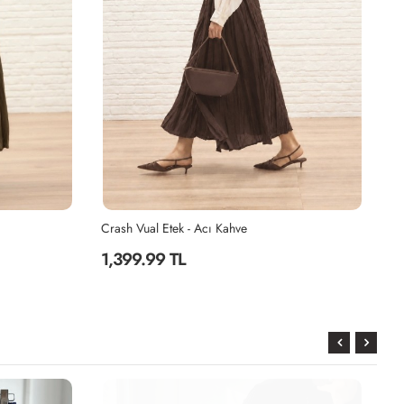
Crash Vual Etek - Acı Kahve
Pi
1,399.99 TL
9