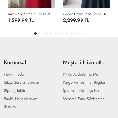
se -Bordo
Güpür Detaylı Kot Elbise - Koyu Lacivert
Alin Elbise - Siyah
2,299.99 TL
959.99 TL
Kurumsal
Müşteri Hizmetleri
Hakkımızda
KVKK Aydınlatma Metni
Sıkça Sorulan Sorular
Kargo ve Teslimat Bilgileri
Sipariş Takibi
İptal ve İade Koşulları
Banka Hesaplarımız
Mesafeli Satış Sözleşmesi
İletişim