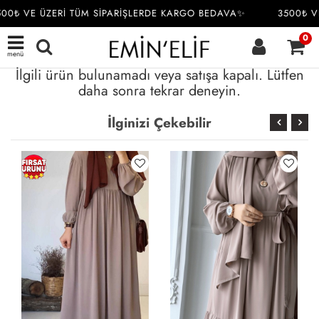
00₺ VE ÜZERİ TÜM SİPARİŞLERDE KARGO BEDAVA✨
3500₺ VE
0
menü
İlgili ürün bulunamadı veya satışa kapalı. Lütfen
daha sonra tekrar deneyin.
İlginizi Çekebilir