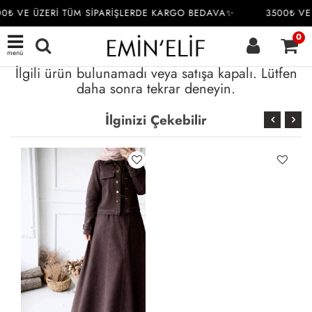
0₺ VE ÜZERİ TÜM SİPARİŞLERDE KARGO BEDAVA✨
3500₺ VE
0
menü
İlgili ürün bulunamadı veya satışa kapalı. Lütfen
daha sonra tekrar deneyin.
İlginizi Çekebilir