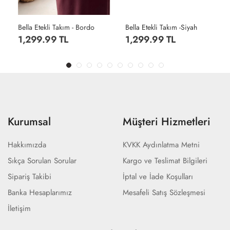
Bella Etekli Takım - Bordo
Bella Etekli Takım -Siyah
1,299.99 TL
1,299.99 TL
Kurumsal
Müşteri Hizmetleri
Hakkımızda
KVKK Aydınlatma Metni
Sıkça Sorulan Sorular
Kargo ve Teslimat Bilgileri
Sipariş Takibi
İptal ve İade Koşulları
Banka Hesaplarımız
Mesafeli Satış Sözleşmesi
İletişim