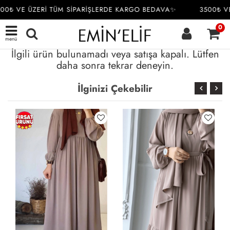
00₺ VE ÜZERİ TÜM SİPARİŞLERDE KARGO BEDAVA✨
3500₺ VE
0
menü
İlgili ürün bulunamadı veya satışa kapalı. Lütfen
daha sonra tekrar deneyin.
İlginizi Çekebilir