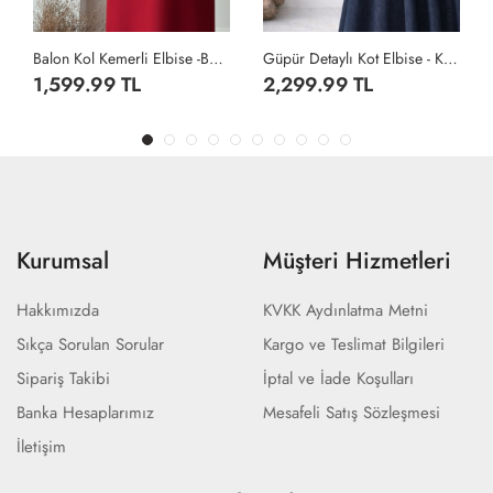
se -Bordo
Güpür Detaylı Kot Elbise - Koyu Lacivert
Alin Elbise - Siyah
2,299.99 TL
959.99 TL
Kurumsal
Müşteri Hizmetleri
Hakkımızda
KVKK Aydınlatma Metni
Sıkça Sorulan Sorular
Kargo ve Teslimat Bilgileri
Sipariş Takibi
İptal ve İade Koşulları
Banka Hesaplarımız
Mesafeli Satış Sözleşmesi
İletişim