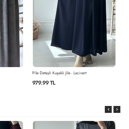
Pile Detaylı Kuşaklı Jile - Gri
Pi
979.99 TL
9