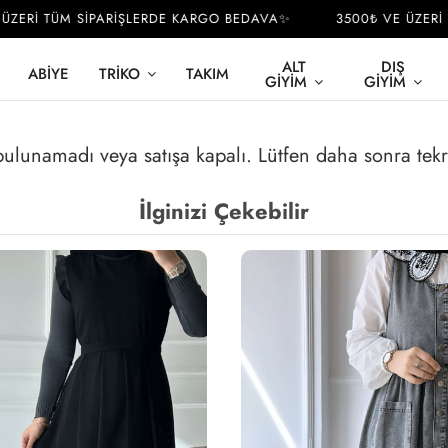
ERİ TÜM SİPARİŞLERDE KARGO BEDAVA✨
3500₺ VE ÜZERİ T
ALT
DIŞ
ABIYE
TRIKO
TAKIM
GIYIM
GIYIM
 bulunamadı veya satışa kapalı. Lütfen daha sonra tek
İlginizi Çekebilir