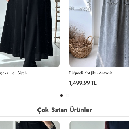
le - Antrasit
Pile Detaylı Kuşaklı Jile - Lacivert
TL
979.99 TL
Çok Satan Ürünler