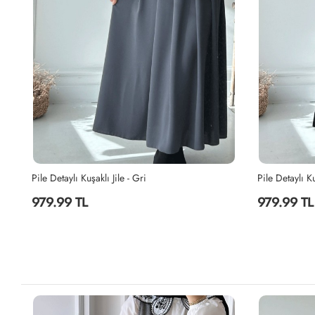
Pile Detaylı Kuşaklı Jile - Siyah
Düğmeli Kot Ji
979.99 TL
1,499.99 