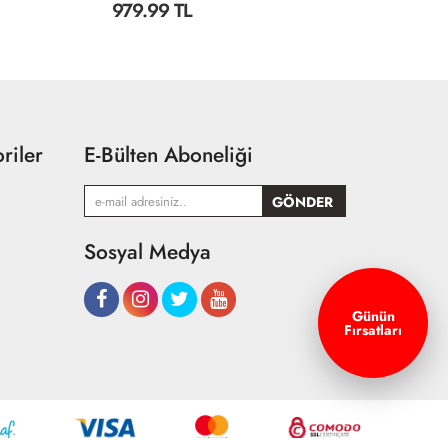
1,499.99 TL
9
riler
E-Bülten Aboneliği
Sosyal Medya
Günün
Fırsatları