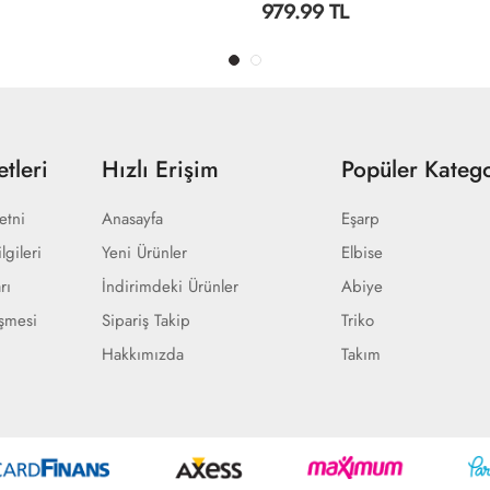
979.99 TL
tleri
Hızlı Erişim
Popüler Katego
etni
Anasayfa
Eşarp
lgileri
Yeni Ürünler
Elbise
rı
İndirimdeki Ürünler
Abiye
eşmesi
Sipariş Takip
Triko
Hakkımızda
Takım