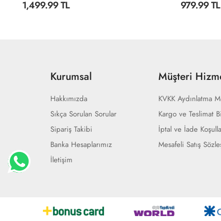
979.99 TL
979.99 TL
Kurumsal
Müşteri Hizme
Hakkımızda
KVKK Aydınlatma M
Sıkça Sorulan Sorular
Kargo ve Teslimat Bi
Sipariş Takibi
İptal ve İade Koşulla
Banka Hesaplarımız
Mesafeli Satış Sözl
İletişim