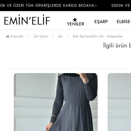
 VE ÜZERİ TÜM SİPARİŞLERDE KARGO BEDAVA✨
3500₺ VE ÜZ
EŞARP
ELBISE
YENILER
Anasayfa
Üst Giyim
Jile
Beli Ayarlanabilir Jile - Gülpembe
İlgili ürün