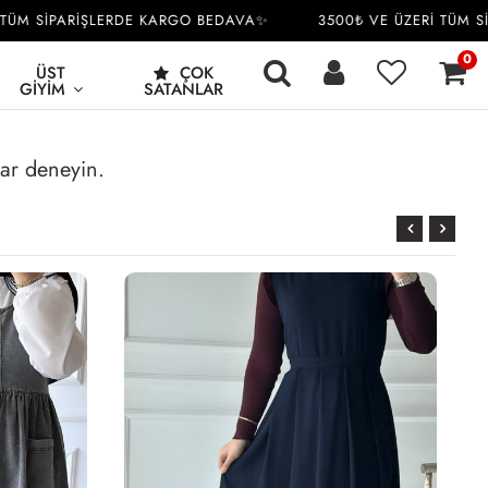
ÜM SİPARİŞLERDE KARGO BEDAVA✨
3500₺ VE ÜZERİ TÜM SİP
0
ÜST
ÇOK
GIYIM
SATANLAR
rar deneyin.