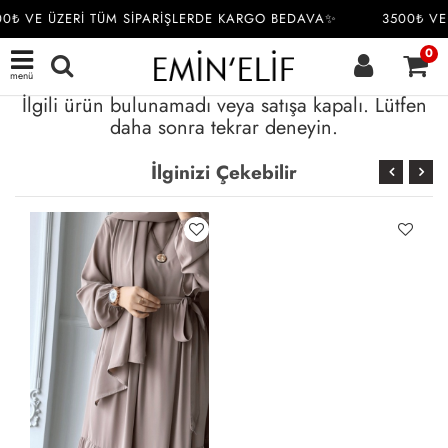
0₺ VE ÜZERİ TÜM SİPARİŞLERDE KARGO BEDAVA✨
3500₺ VE
0
menü
İlgili ürün bulunamadı veya satışa kapalı. Lütfen
daha sonra tekrar deneyin.
İlginizi Çekebilir