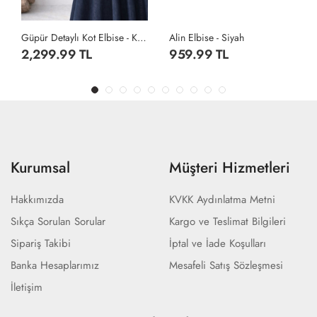
Güpür Detaylı Kot Elbise - Koyu Lacivert
Alin Elbise - Siyah
2,299.99 TL
959.99 TL
Kurumsal
Müşteri Hizmetleri
Hakkımızda
KVKK Aydınlatma Metni
Sıkça Sorulan Sorular
Kargo ve Teslimat Bilgileri
Sipariş Takibi
İptal ve İade Koşulları
Banka Hesaplarımız
Mesafeli Satış Sözleşmesi
İletişim