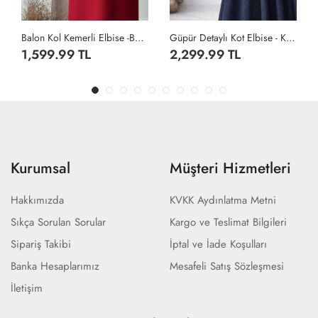
Balon Kol Kemerli Elbise -Bordo
Güpür Detaylı Kot Elbise - Koyu Lacivert
Balon Kol Kemerli Elbise -Taş
2,299.99 TL
1,599.99 TL
Kurumsal
Müşteri Hizmetleri
Hakkımızda
KVKK Aydınlatma Metni
Sıkça Sorulan Sorular
Kargo ve Teslimat Bilgileri
Sipariş Takibi
İptal ve İade Koşulları
Banka Hesaplarımız
Mesafeli Satış Sözleşmesi
İletişim