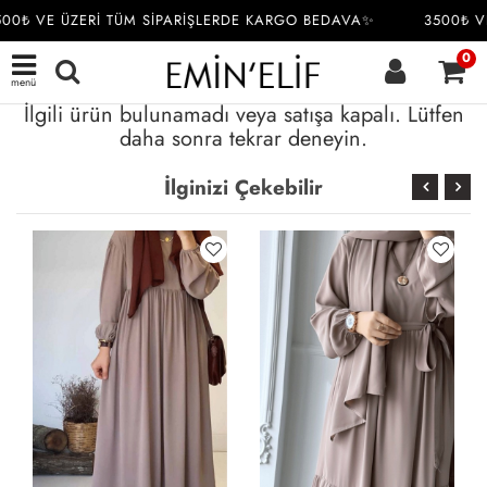
00₺ VE ÜZERİ TÜM SİPARİŞLERDE KARGO BEDAVA✨
3500₺ VE
0
menü
İlgili ürün bulunamadı veya satışa kapalı. Lütfen
daha sonra tekrar deneyin.
İlginizi Çekebilir