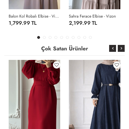
zon
Sahra Ferace Elbise - Vizon
Sahra Ferace Elbise - Acı Kahve
2,199.99 TL
2,199.99 TL
Çok Satan Ürünler