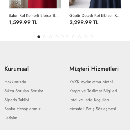
Balon Kol Kemerli Elbise -Bordo
Güpür Detaylı Kot Elbise - Koyu Lacivert
Balon Kol Kemerli Elbise
2,299.99 TL
1,599.99 TL
Kurumsal
Müşteri Hizmetleri
Hakkımızda
KVKK Aydınlatma Metni
Sıkça Sorulan Sorular
Kargo ve Teslimat Bilgileri
Sipariş Takibi
İptal ve İade Koşulları
Banka Hesaplarımız
Mesafeli Satış Sözleşmesi
İletişim