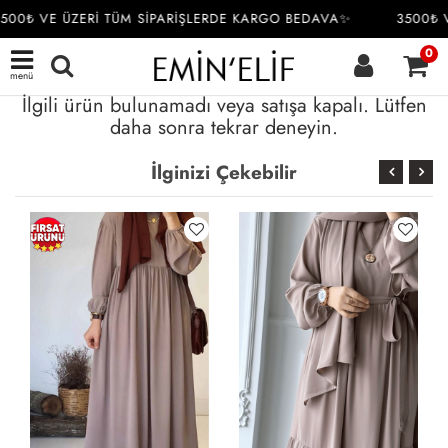
500₺ VE ÜZERİ TÜM SİPARİŞLERDE KARGO BEDAVA✨
3500₺ V
0
menü
İlgili ürün bulunamadı veya satışa kapalı. Lütfen
daha sonra tekrar deneyin.
İlginizi Çekebilir