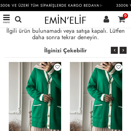
500₺ VE ÜZERİ TÜM SİPARİŞLERDE KARGO BEDAVA✨
3500₺ 
0
menü
İlgili ürün bulunamadı veya satışa kapalı. Lütfen
daha sonra tekrar deneyin.
İlginizi Çekebilir