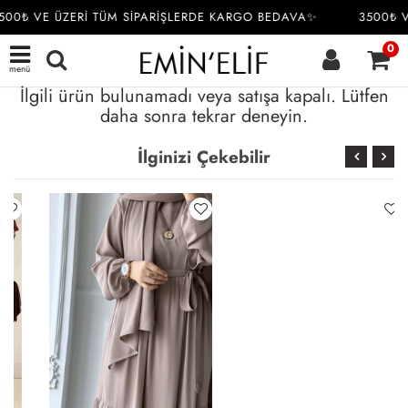
500₺ VE ÜZERİ TÜM SİPARİŞLERDE KARGO BEDAVA✨
3500₺ V
0
menü
İlgili ürün bulunamadı veya satışa kapalı. Lütfen
daha sonra tekrar deneyin.
İlginizi Çekebilir