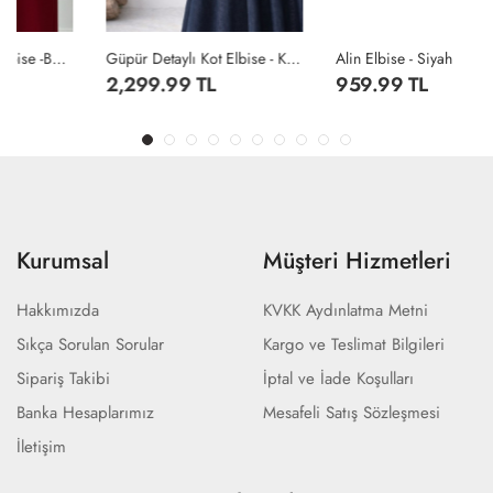
Güpür Detaylı Kot Elbise - Koyu Lacivert
Alin Elbise - Siyah
2,299.99 TL
959.99 TL
Kurumsal
Müşteri Hizmetleri
Hakkımızda
KVKK Aydınlatma Metni
Sıkça Sorulan Sorular
Kargo ve Teslimat Bilgileri
Sipariş Takibi
İptal ve İade Koşulları
Banka Hesaplarımız
Mesafeli Satış Sözleşmesi
İletişim