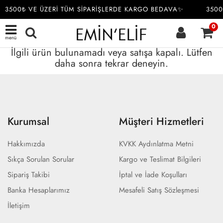
3500₺ VE ÜZERİ TÜM SİPARİŞLERDE KARGO BEDAVA✨
3500
0
menü
İlgili ürün bulunamadı veya satışa kapalı. Lütfen
daha sonra tekrar deneyin.
Kurumsal
Müşteri Hizmetleri
Hakkımızda
KVKK Aydınlatma Metni
Sıkça Sorulan Sorular
Kargo ve Teslimat Bilgileri
Sipariş Takibi
İptal ve İade Koşulları
Banka Hesaplarımız
Mesafeli Satış Sözleşmesi
İletişim