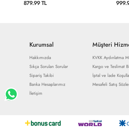
879.99 TL
999.99 TL
Kurumsal
Müşteri Hizme
Hakkımızda
KVKK Aydınlatma M
Sıkça Sorulan Sorular
Kargo ve Teslimat Bi
Sipariş Takibi
İptal ve İade Koşulla
Banka Hesaplarımız
Mesafeli Satış Sözl
İletişim