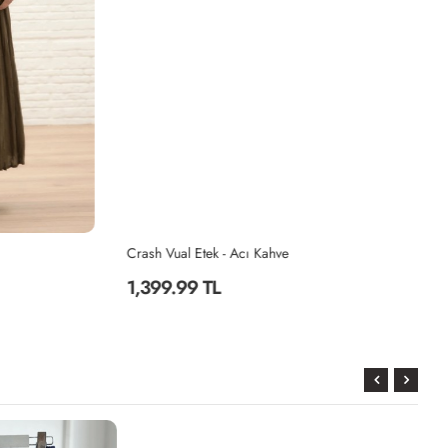
Crash Vual Etek - Acı Kahve
Pi
1,399.99 TL
9