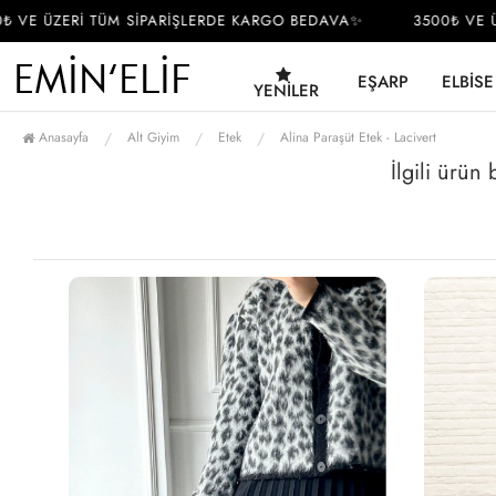
VE ÜZERİ TÜM SİPARİŞLERDE KARGO BEDAVA✨
3500₺ VE ÜZE
EŞARP
ELBISE
YENILER
Anasayfa
Alt Giyim
Etek
Alina Paraşüt Etek - Lacivert
İlgili ürün