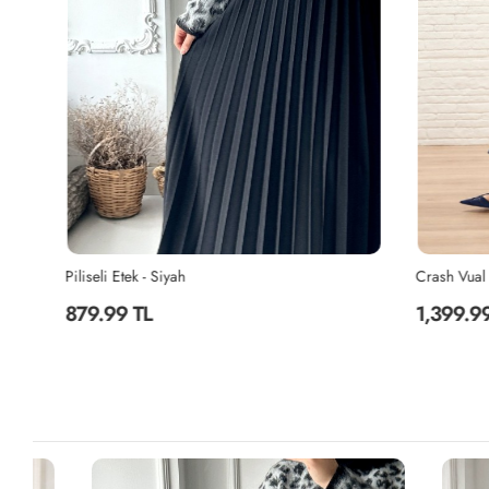
Piliseli Etek - Siyah
Crash Vual Ete
879.99 TL
1,399.99 