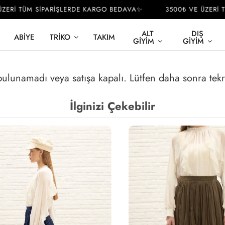
Rİ TÜM SİPARİŞLERDE KARGO BEDAVA✨
3500₺ VE ÜZERİ TÜ
ALT
DIŞ
ABIYE
TRIKO
TAKIM
GIYIM
GIYIM
 bulunamadı veya satışa kapalı. Lütfen daha sonra tek
İlginizi Çekebilir