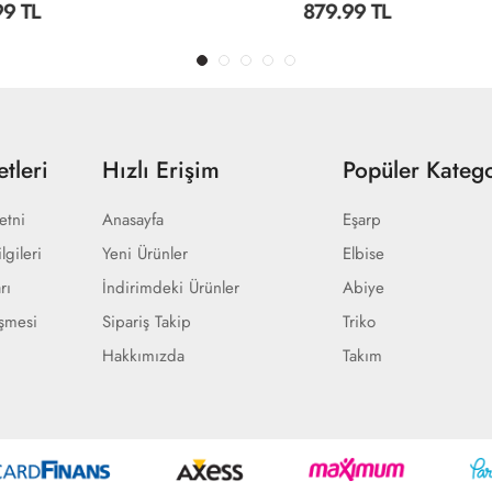
879.99 TL
tleri
Hızlı Erişim
Popüler Katego
etni
Anasayfa
Eşarp
lgileri
Yeni Ürünler
Elbise
rı
İndirimdeki Ürünler
Abiye
eşmesi
Sipariş Takip
Triko
Hakkımızda
Takım