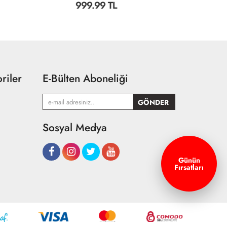
999.99 TL
8
riler
E-Bülten Aboneliği
Sosyal Medya
Günün
Fırsatları