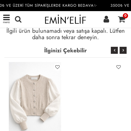
0₺ VE ÜZERİ TÜM SİPARİŞLERDE KARGO BEDAVA✨
3500₺ VE 
0
menü
İlgili ürün bulunamadı veya satışa kapalı. Lütfen
daha sonra tekrar deneyin.
İlginizi Çekebilir