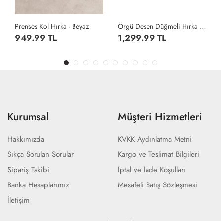
Prenses Kol Hırka - Beyaz
Örgü Desen Düğmeli Hırka - Antrasit
949.99 TL
1,299.99 TL
Kurumsal
Müşteri Hizmetleri
Hakkımızda
KVKK Aydınlatma Metni
Sıkça Sorulan Sorular
Kargo ve Teslimat Bilgileri
Sipariş Takibi
İptal ve İade Koşulları
Banka Hesaplarımız
Mesafeli Satış Sözleşmesi
İletişim