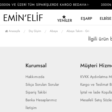
3500₺ VE ÜZERİ TÜM SİPARİŞLERDE KARGO BEDAVA✨
3500₺ 
EŞARP
ELBISE
YENILER
Anasayfa
Dış Giyim
Abaya
Abaya Takım - Gri
İlgili ürün
Kurumsal
Müşteri Hizme
Hakkımızda
KVKK Aydınlatma M
Sıkça Sorulan Sorular
Kargo ve Teslimat Bi
Sipariş Takibi
İptal ve İade Koşulla
Banka Hesaplarımız
Mesafeli Satış Sözl
İletişim