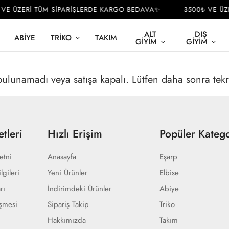
VE ÜZERİ TÜM SİPARİŞLERDE KARGO BEDAVA✨
3500₺ VE ÜZ
ALT
DIŞ
ABIYE
TRIKO
TAKIM
GIYIM
GIYIM
 bulunamadı veya satışa kapalı. Lütfen daha sonra tek
tleri
Hızlı Erişim
Popüler Katego
etni
Anasayfa
Eşarp
lgileri
Yeni Ürünler
Elbise
rı
İndirimdeki Ürünler
Abiye
eşmesi
Sipariş Takip
Triko
Hakkımızda
Takım