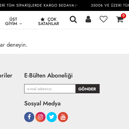
ERİ TÜM SİPARİŞLERDE KARGO BEDAVA✨
3500₺ VE ÜZERİ TÜ
0
ÜST
ÇOK
GIYIM
SATANLAR
rar deneyin.
riler
E-Bülten Aboneliği
Sosyal Medya